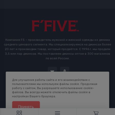
Компания F5 – производитель мужской и женской одежды из денима
среднего ценового сегмента. Мы специализируемся на джинсах более
20 лет и производим товар, который продаётся. С 1996 г. мы продали
3,5 млн пар джинсов. Мы поставляем джинсы оптом в 300 магазинов
по всей России.
Для улучшения работы сайта и его взаимодействия с
пользователями мы используем файлы cookie. Продолжая
работу с сайтом, Вы разрешаете использование cookie-
файлов. Вы всегда можете отключить файлы cookie в
настройках Вашего браузера.
2016-2026 © F5 Studio. Сделано в
K.B.Net Studio
Принять