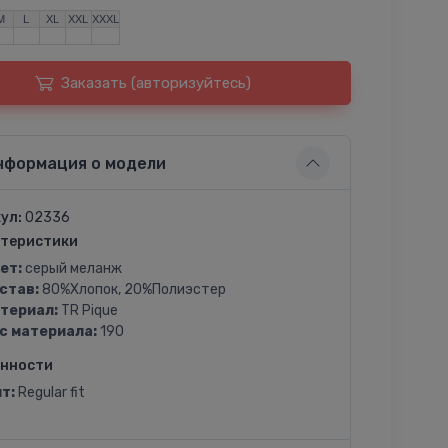
M
L
XL
XXL
XXXL
Заказать (авторизуйтесь)
нформация о модели
ул:
02336
теристики
ет:
серый меланж
став:
80%Хлопок, 20%Полиэстер
териал:
TR Pique
с материала:
190
енности
т:
Regular fit