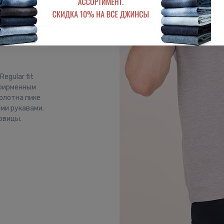
egular fit
-фирменным
олотна пике
ими рукавами.
овицы.