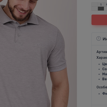
S
И
Артик
Харак
Цв
Со
Ма
Ве
Особ
Фи