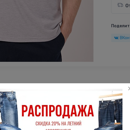
О
Поделить
ВКон