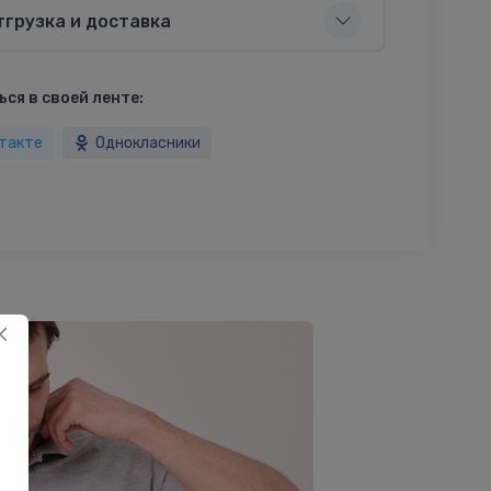
тгрузка и доставка
ся в своей ленте:
такте
Однокласники