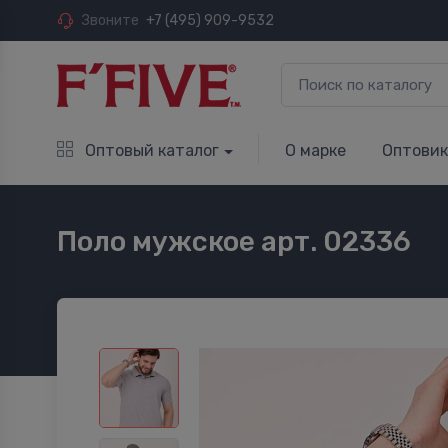
Звоните
+7 (495) 909-9532
Оптовый каталог
О марке
Оптови
Поло мужское арт. 02336