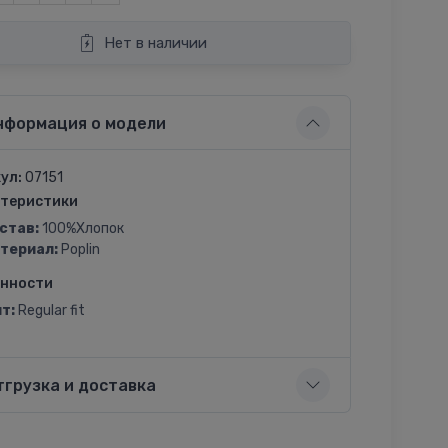
Нет в наличии
нформация о модели
ул:
07151
теристики
став:
100%Хлопок
териал:
Poplin
енности
т:
Regular fit
тгрузка и доставка