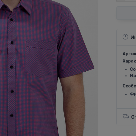
И
Артик
Харак
Со
Ма
Особ
Фи
О