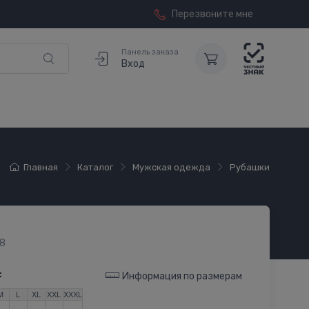
Перезвоните мне
Панель заказа
Вход
Главная
Каталог
Мужская одежда
Рубашки
8
:
Информация по размерам
M
L
XL
XXL
XXXL