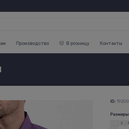
кам
Производство
В розницу
Контакты
1
ID:
19200
Размеры
S