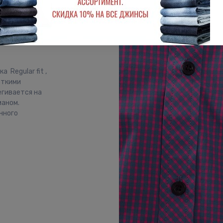
 Regular fit ,
откими
егивается на
маном.
нного