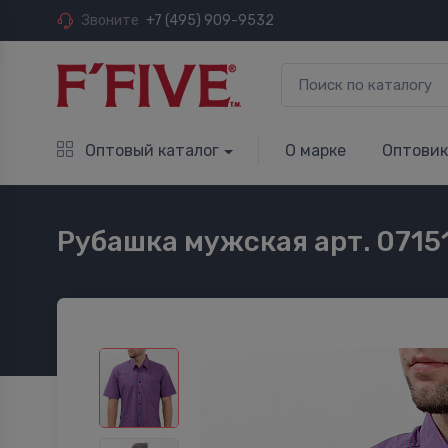
Звоните
+7 (495) 909-9532
Оптовый каталог
О марке
Оптови
Рубашка мужская арт. 0715