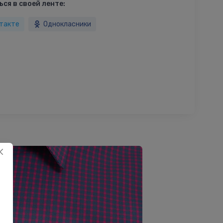
ся в своей ленте:
такте
Однокласники