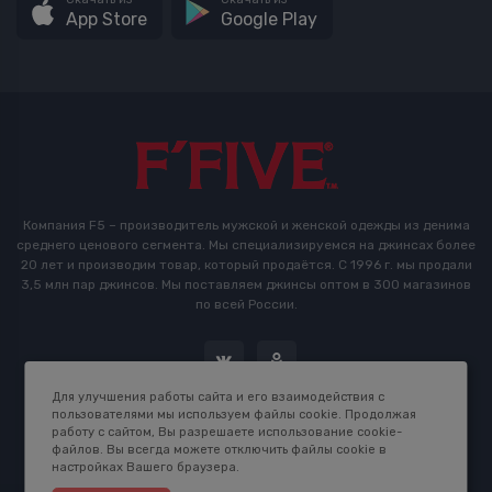
App Store
Google Play
Компания F5 – производитель мужской и женской одежды из денима
среднего ценового сегмента. Мы специализируемся на джинсах более
20 лет и производим товар, который продаётся. С 1996 г. мы продали
3,5 млн пар джинсов. Мы поставляем джинсы оптом в 300 магазинов
по всей России.
Для улучшения работы сайта и его взаимодействия с
пользователями мы используем файлы cookie. Продолжая
работу с сайтом, Вы разрешаете использование cookie-
файлов. Вы всегда можете отключить файлы cookie в
настройках Вашего браузера.
2016-2026 © F5 Studio. Сделано в
K.B.Net Studio