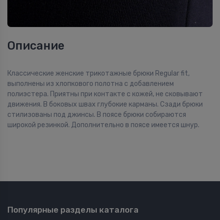
Описание
Классические женские трикотажные брюки Regular fit,
выполнены из хлопкового полотна с добавлением
полиэстера. Приятны при контакте с кожей, не сковывают
движения. В боковых швах глубокие карманы. Сзади брюки
стилизованы под джинсы. В поясе брюки собираются
широкой резинкой. Дополнительно в поясе имеется шнур.
Популярные разделы каталога