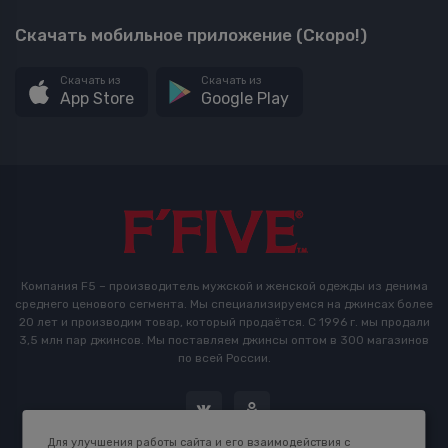
Скачать мобильное приложение (Скоро!)
Скачать из
Скачать из
App Store
Google Play
Компания F5 – производитель мужской и женской одежды из денима
среднего ценового сегмента. Мы специализируемся на джинсах более
20 лет и производим товар, который продаётся. С 1996 г. мы продали
3,5 млн пар джинсов. Мы поставляем джинсы оптом в 300 магазинов
по всей России.
Для улучшения работы сайта и его взаимодействия с