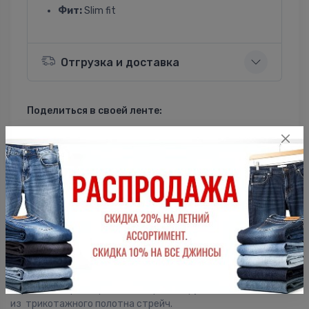
Фит:
Slim fit
Отгрузка и доставка
Поделиться в своей ленте:
ВКонтакте
Однокласники
Описание
Женская футболка F5, Slim fit (прилегающий силуэт), V-
образный вырез горловины, короткий рукав. Выполнена
из трикотажного полотна стрейч.