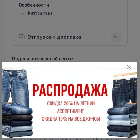
Особенности
Фит:
Slim fit
Отгрузка и доставка
Поделиться в своей ленте:
ВКонтакте
Однокласники
Описание
Женская футболка F5, Slim fit (прилегающий силуэт),
круглый вырез горловины, короткий рукав. Выполнена