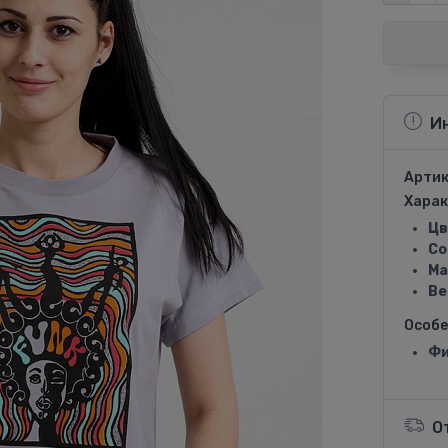
И
Артик
Харак
Цв
Со
Ма
Ве
Особ
Фи
О