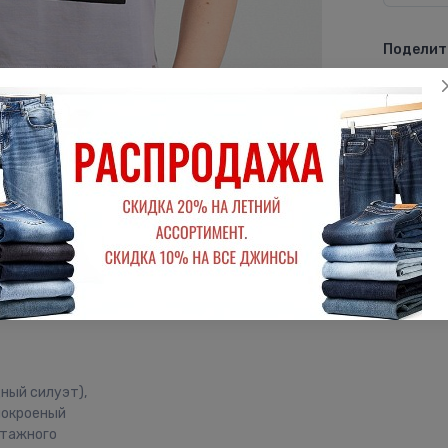
Поделить
ВКон
дный силуэт),
нокроеный
отажного