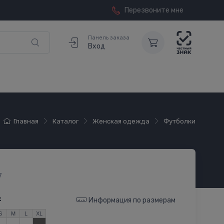
Перезвоните мне
Панель заказа
Вход
Главная
Каталог
Женская одежда
Футболки
7
:
Информация по размерам
S
M
L
XL