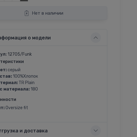
Нет в наличии
нформация о модели
ул:
12705/Funk
теристики
ет:
серый
став:
100%Хлопок
териал:
TR Plain
с материала:
180
енности
т:
Oversize fit
тгрузка и доставка