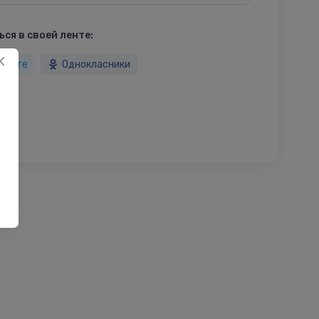
ся в своей ленте:
такте
Однокласники