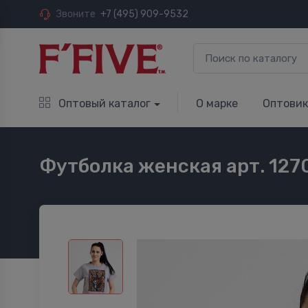
Звоните
+7 (495) 909-9532
Оптовый каталог
О марке
Оптови
Футболка женская арт. 127