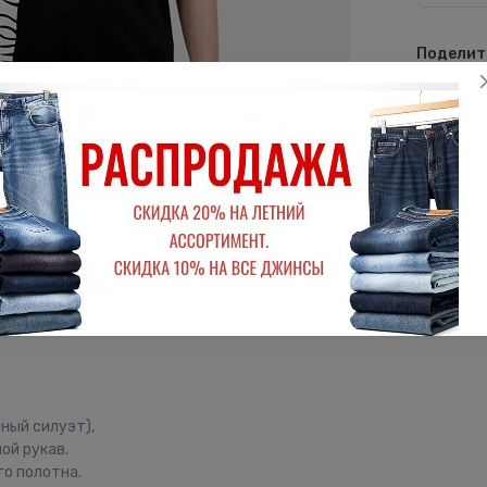
Поделить
ВКон
дный силуэт),
ой рукав.
го полотна.