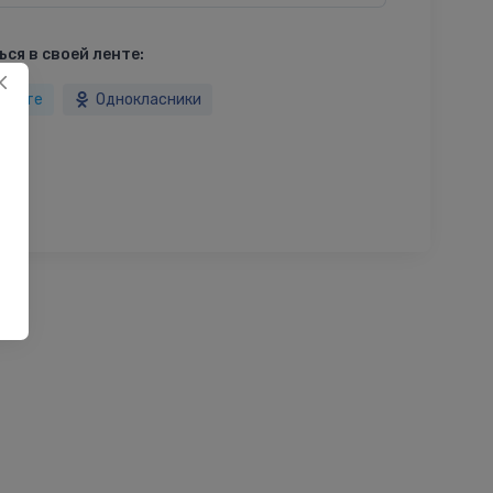
ся в своей ленте:
такте
Однокласники