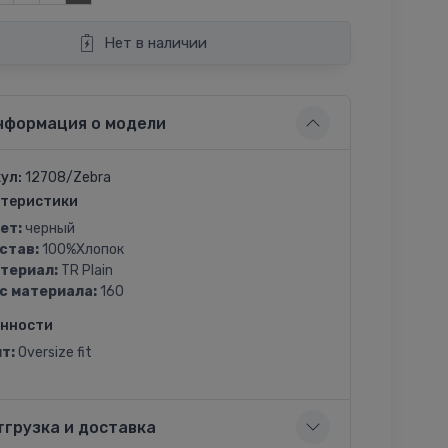
Нет в наличии
нформация о модели
ул:
12708/Zebra
теристики
ет:
черный
став:
100%Хлопок
териал:
TR Plain
с материала:
160
енности
т:
Oversize fit
тгрузка и доставка