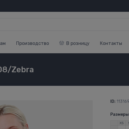
кам
Производство
В розницу
Контакты
08/Zebra
ID:
11316
Размеры
XS