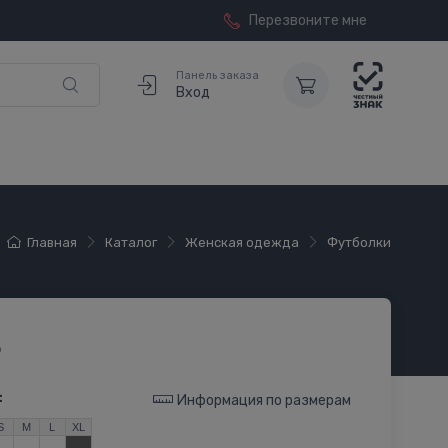
Перезвоните мне
Панель заказа
Вход
Главная
Каталог
Женская одежда
Футболки
9
:
Информация по размерам
S
M
L
XL