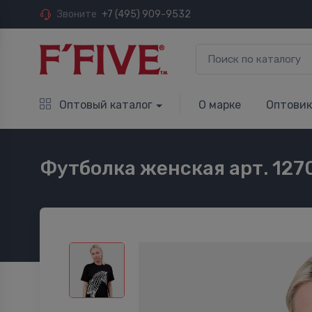
Звоните
+7 (495) 909-9532
Оптовый каталог
О марке
Оптови
Футболка женская арт. 127