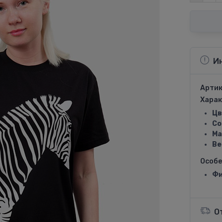
И
Артик
Харак
Цв
Со
Ма
Ве
Особ
Фи
О