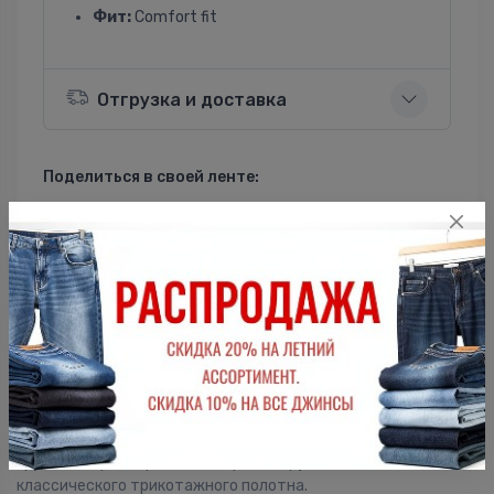
Фит:
Comfort fit
Отгрузка и доставка
Поделиться в своей ленте:
ВКонтакте
Однокласники
Описание
Женская футболка F5, Comfort fit (свободный силуэт),
круглый вырез горловины, короткий рукав. Выполнена из
классического трикотажного полотна.