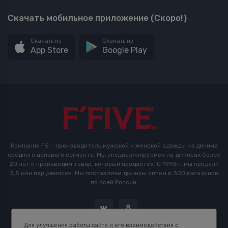
Скачать мобильное приложение (Скоро!)
Скачать из
Скачать из
App Store
Google Play
Компания F5 – производитель мужской и женской одежды из денима
среднего ценового сегмента. Мы специализируемся на джинсах более
20 лет и производим товар, который продаётся. С 1996 г. мы продали
3,5 млн пар джинсов. Мы поставляем джинсы оптом в 300 магазинов
по всей России.
Для улучшения работы сайта и его взаимодействия с