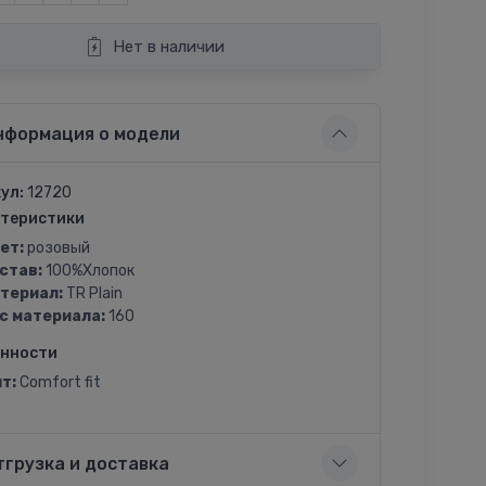
Нет в наличии
нформация о модели
ул:
12720
теристики
ет:
розовый
став:
100%Хлопок
териал:
TR Plain
с материала:
160
енности
т:
Comfort fit
тгрузка и доставка