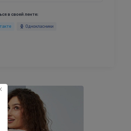
ся в своей ленте:
такте
Однокласники