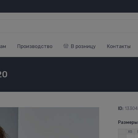
кам
Производство
В розницу
Контакты
20
ID:
13304
Размеры
XS