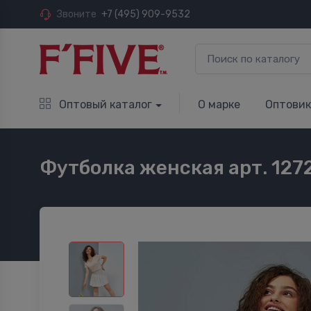
Звоните
+7 (495) 909-9532
Оптовый каталог
О марке
Оптови
Футболка женская арт. 127