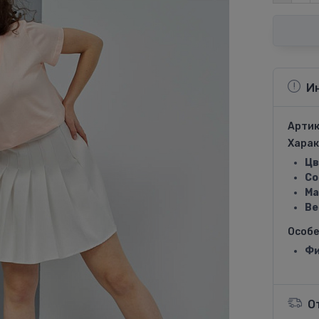
И
Артик
Харак
Цв
Со
Ма
Ве
Особ
Фи
О