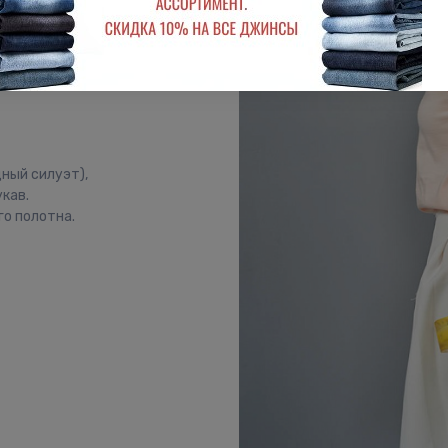
дный силуэт),
кав.
о полотна.