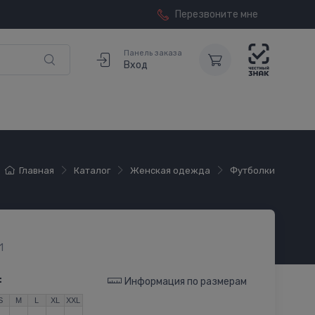
Перезвоните мне
Панель заказа
Вход
Главная
Каталог
Женская одежда
Футболки
1
:
Информация по размерам
S
M
L
XL
XXL