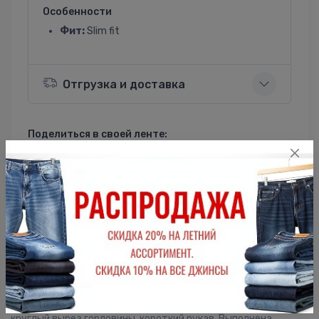
Особенности
Фит:
Slim fit
Отгрузка и доставка
Поделиться в своей ленте:
ВКонтакте
Однокласники
Описание
Женская футболка F5, Slim fit (прилегающий силуэт),
круглый вырез горловины, короткий рукав. Выполнена