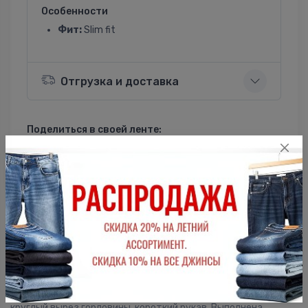
Особенности
Фит:
Slim fit
Отгрузка и доставка
Поделиться в своей ленте:
ВКонтакте
Однокласники
Описание
Женская футболка F5, Slim fit (прилегающий силуэт),
круглый вырез горловины, короткий рукав. Выполнена