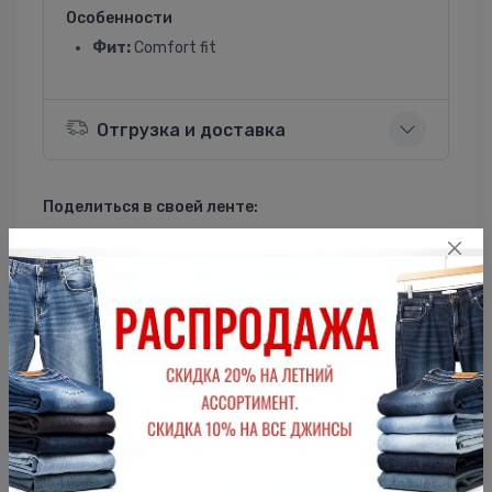
Особенности
Фит:
Comfort fit
Отгрузка и доставка
Поделиться в своей ленте:
ВКонтакте
Однокласники
Описание
Женская футболка F5, Comfort fit (свободный силуэт),
круглый вырез горловины, короткий цельнокроеный рукав с