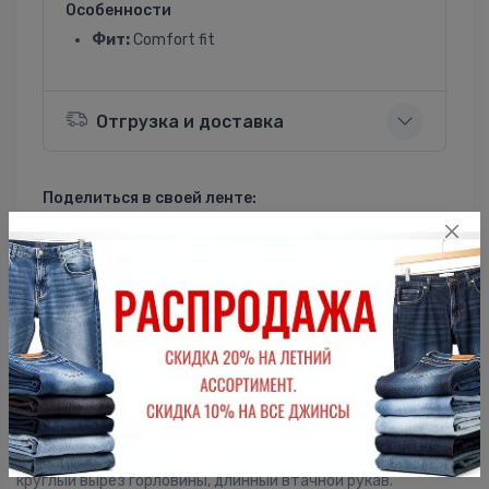
Особенности
Фит:
Comfort fit
Отгрузка и доставка
Поделиться в своей ленте:
ВКонтакте
Однокласники
Описание
Женская футболка F5, Comfort fit (свободный силуэт),
круглый вырез горловины, длинный втачной рукав.