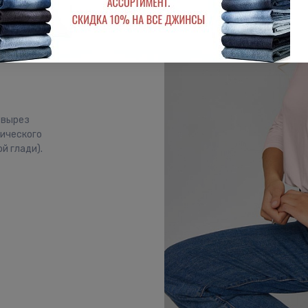
й вырез
сического
й глади).