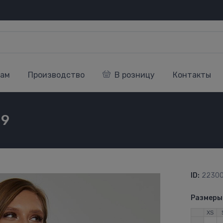
кам
Производство
В розницу
Контакты
19
ID:
2230
Размеры
XS