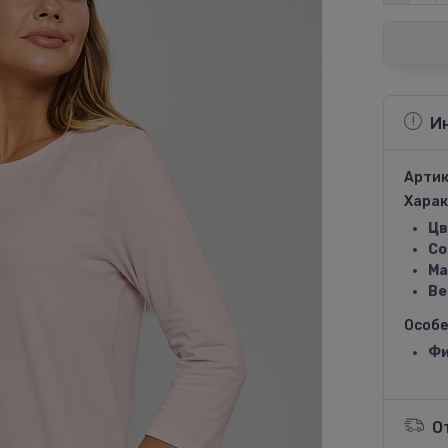
И
Артик
Харак
Цв
Со
Ма
Ве
Особ
Фи
О