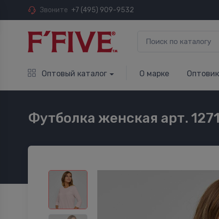
Звоните
+7 (495) 909-9532
Оптовый каталог
О марке
Оптови
Футболка женская арт. 127