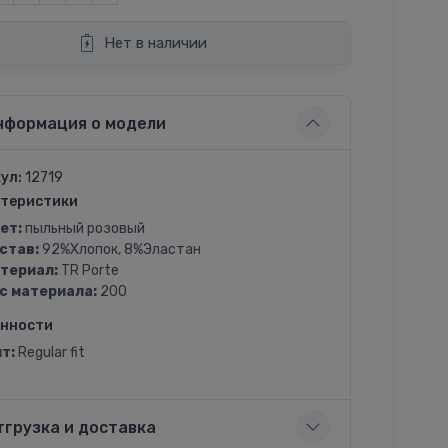
Нет в наличии
нформация о модели
ул:
12719
теристики
ет:
пыльный розовый
став:
92%Хлопок, 8%Эластан
териал:
TR Porte
с материала:
200
енности
т:
Regular fit
тгрузка и доставка