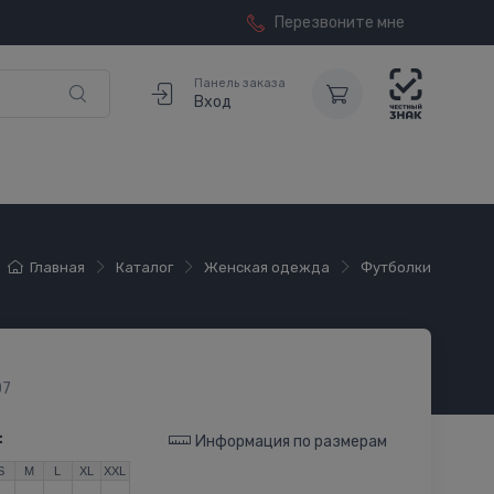
Перезвоните мне
Панель заказа
Вход
Главная
Каталог
Женская одежда
Футболки
07
:
Информация по размерам
S
M
L
XL
XXL