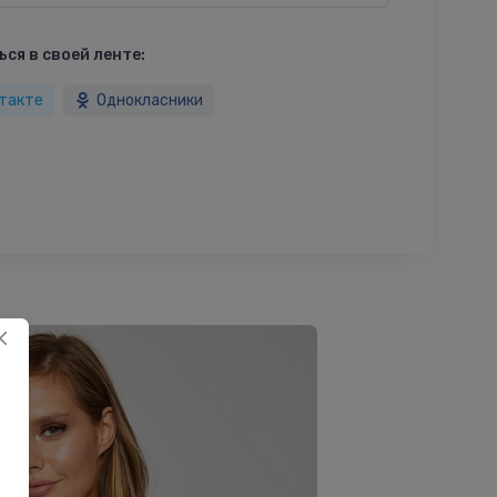
ся в своей ленте:
такте
Однокласники