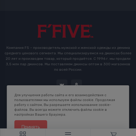
Компания F5 – производитель мужской и женской одежды из денима
среднего ценового сегмента. Мы специализируемся на джинсах более
20 лет и производим товар, который продаётся. С 1996 г. мы продали
3,5 млн пар джинсов. Мы поставляем джинсы оптом в 300 магазинов
по всей России.
Для улучшения работы сайта и его взаимодействия с
пользователями мы используем файлы cookie. Продолжая
работу с сайтом, Вы разрешаете использование cookie-
файлов. Вы всегда можете отключить файлы cookie в
настройках Вашего браузера.
2016-2026 © F5 Studio. Сделано в
K.B.Net Studio
Принять