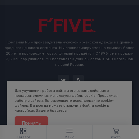
Компания F5 – производитель мужской и женской одежды из денима
среднего ценового сегмента. Мы специализируемся на джинсах более
20 лет и производим товар, который продаётся. С 1996 г. мы продали
3,5 млн пар джинсов. Мы поставляем джинсы оптом в 300 магазинов
по всей России.
Для улучшения работы сайта и его взаимодействия с
пользователями мы используем файлы cookie. Продолжая
работу с сайтом, Вы разрешаете использование cookie-
файлов. Вы всегда можете отключить файлы cookie в
настройках Вашего браузера.
2016-2026 © F5 Studio. Сделано в
K.B.Net Studio
Принять
Каталог
Меню
пусто