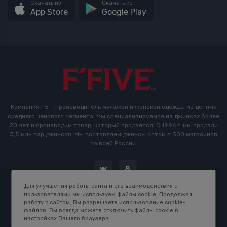
Скачать из
Скачать из
App Store
Google Play
Компания F5 – производитель мужской и женской одежды из денима
среднего ценового сегмента. Мы специализируемся на джинсах более
20 лет и производим товар, который продаётся. С 1996 г. мы продали
3,5 млн пар джинсов. Мы поставляем джинсы оптом в 300 магазинов
по всей России.
Для улучшения работы сайта и его взаимодействия с
пользователями мы используем файлы cookie. Продолжая
работу с сайтом, Вы разрешаете использование cookie-
файлов. Вы всегда можете отключить файлы cookie в
настройках Вашего браузера.
2016-2026 © F5 Studio. Сделано в
K.B.Net Studio