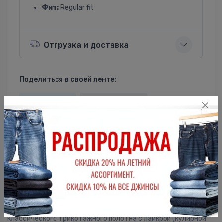
Фит:
Regular fit
Отгрузка и доставка
Поделиться в своей ленте:
ВКонтакте
Однокласники
Описание
Женская футболка F5, Regular fit (полуприлегающий силуэт),
круглый вырез горловины, длинный рукав. Выполнена из
классического трикотажного полотна с лайкрой (кулирной